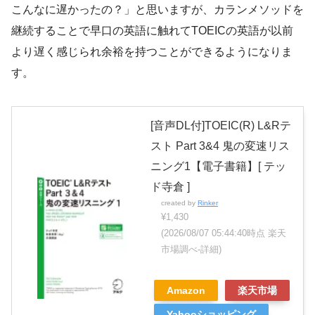
こんなに遅かったの？」と思いますが、カランメソッドを
継続することで早口の英語に触れてTOEICの英語が以前
より遅く感じられ余裕を持つことができるようになりま
す。
[音声DL付]TOEIC(R) L&Rテ
スト Part 3&4 鬼の変速リス
ニング1【電子書籍】[ テッ
ド寺倉 ]
created by
Rinker
¥1,430
(2026/08/07 05:44:40時点 楽天
市場調べ-
詳細)
Amazon
楽天市場
Yahooショッピング