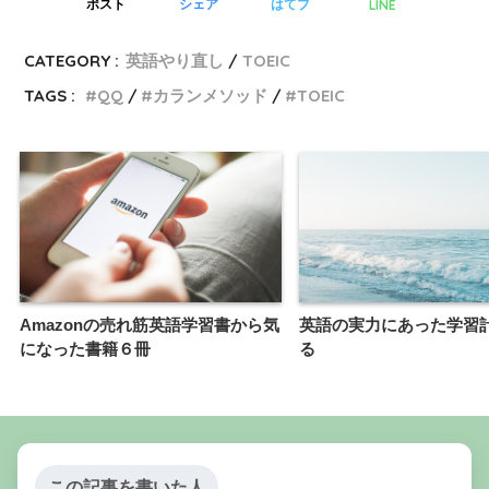
LINE
ポスト
シェア
はてブ
CATEGORY :
英語やり直し
TOEIC
TAGS :
QQ
カランメソッド
TOEIC
Amazonの売れ筋英語学習書から気
英語の実力にあった学習
になった書籍６冊
る
この記事を書いた人