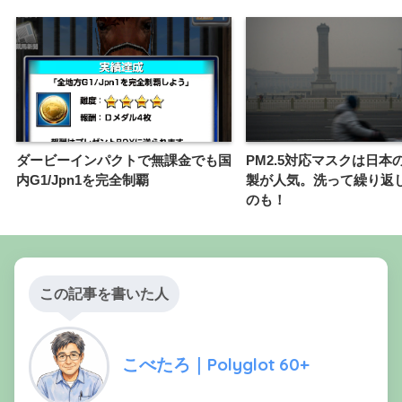
ダービーインパクトで無課金でも国
PM2.5対応マスクは日本
内G1/Jpn1を完全制覇
製が人気。洗って繰り返
のも！
この記事を書いた人
こべたろ｜Polyglot 60+