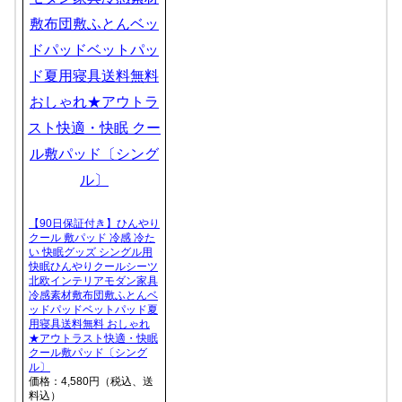
【90日保証付き】ひんやり
クール 敷パッド 冷感 冷た
い 快眠グッズ シングル用
快眠ひんやりクールシーツ
北欧インテリアモダン家具
冷感素材敷布団敷ふとんベ
ッドパッドベットパッド夏
用寝具送料無料 おしゃれ
★アウトラスト快適・快眠
クール敷パッド〔シング
ル〕
価格：4,580円（税込、送
料込）