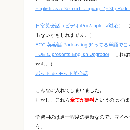
English as a Second Language (ESL) Podca
日常英会話（ビデオiPod/appleTV対応）
（
出ないかもしれません。）
ECC 英会話 Podcasting 知ってる単語
TOEIC presents English Upgrader
（これは
かも。）
ポッド de モット英会話
こんなに入れてしまいました。
しかし、これら
全てが無料
というのはすば
学習用のは週一程度の更新なので、マイペ
う。